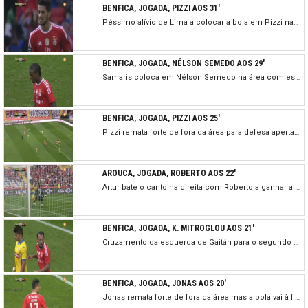
BENFICA, JOGADA, PIZZI AOS 31'
Péssimo alívio de Lima a colocar a bola em Pizzi na área, com este a rematar fortíssimo para defesa de Bracalli.
BENFICA, JOGADA, NÉLSON SEMEDO AOS 29'
Samaris coloca em Nélson Semedo na área com este a atirar um pouco por cima da barra. Podia ter sido o empate...
BENFICA, JOGADA, PIZZI AOS 25'
Pizzi remata forte de fora da área para defesa apertada de Bracalli, que cede canto.
AROUCA, JOGADA, ROBERTO AOS 22'
Artur bate o canto na direita com Roberto a ganhar a bola e a rematar para defesa de Júlio César.
BENFICA, JOGADA, K. MITROGLOU AOS 21'
Cruzamento da esquerda de Gaitán para o segundo poste com Mitroglou a cabecear ao lado.
BENFICA, JOGADA, JONAS AOS 20'
Jonas remata forte de fora da área mas a bola vai à figura de Bracalli, que defende com segurança.