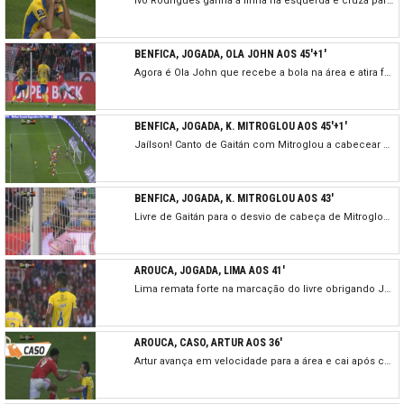
Ivo Rodrigues ganha a linha na esquerda e cruza para a pequena área onde Roberto não chega por muito pouco, para fazer a emenda.
BENFICA, JOGADA, OLA JOHN AOS 45'+1'
Agora é Ola John que recebe a bola na área e atira forte às malhas laterais.
BENFICA, JOGADA, K. MITROGLOU AOS 45'+1'
Jaílson! Canto de Gaitán com Mitroglou a cabecear para o corte de Jaílson em cima da linha de golo.
BENFICA, JOGADA, K. MITROGLOU AOS 43'
Livre de Gaitán para o desvio de cabeça de Mitroglou para uma grande defesa de Bracalli.
AROUCA, JOGADA, LIMA AOS 41'
Lima remata forte na marcação do livre obrigando Júlio César a uma defesa apertada.
AROUCA, CASO, ARTUR AOS 36'
Artur avança em velocidade para a área e cai após choque com Eliseu, ficando os dois jogadores pegados.