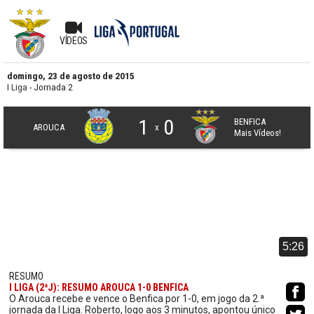
VÍDEOS
domingo, 23 de agosto de 2015
I Liga
- Jornada 2
1
0
BENFICA
AROUCA
x
Mais Vídeos!
5:26
RESUMO
I LIGA (2ªJ): RESUMO AROUCA 1-0 BENFICA
O Arouca recebe e vence o Benfica por 1-0, em jogo da 2.ª
jornada da I Liga. Roberto, logo aos 3 minutos, apontou único