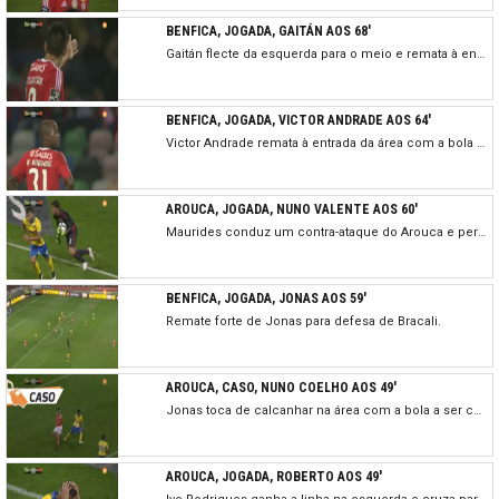
BENFICA, JOGADA, GAITÁN AOS 68'
Gaitán flecte da esquerda para o meio e remata à entrada da área ao lado. Lance muito perigoso do Benfica.
BENFICA, JOGADA, VICTOR ANDRADE AOS 64'
Victor Andrade remata à entrada da área com a bola a desviar num defesa adversário e a trair Bracali, saindo muito perto do poste.
AROUCA, JOGADA, NUNO VALENTE AOS 60'
Maurides conduz um contra-ataque do Arouca e perde para Luisão mas a bola sobra para Nuno Valente que remata de primeira para uma defesa apertada de Júlio César.
BENFICA, JOGADA, JONAS AOS 59'
Remate forte de Jonas para defesa de Bracali.
AROUCA, CASO, NUNO COELHO AOS 49'
Jonas toca de calcanhar na área com a bola a ser cortada por Nuno Coelho. Os jogadores encarnados pedem mão do jogador do Arouca mas parece ter sido com o peito.
AROUCA, JOGADA, ROBERTO AOS 49'