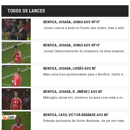
TODOS OS LANCES
BENFICA, JOGADA, JONAS AOS 90'+5'
Jonas coloca a bola no fundo das redes, mas o árbitro já tinha interrompido o lance, por aparente falta ofensiva de Lisandro López.
BENFICA, JOGADA, JONAS AOS 90'+3'
Jonas! Cabeceamento do brasileiro na área levando a bola a passar muito perto do poste. Bracali estava batido.
BENFICA, JOGADA, LUISÃO AOS 85'
Mais uma boa oportunidade para o Benfica. Canto de Pizzi para o cabeceamento de Luisão por cima.
BENFICA, JOGADA, R. JIMÉNEZ AOS 83'
Mitroglou deixa em Jiménez na área com este a rematar por cima quando podia ter feito melhor.
BENFICA, CASO, VICTOR ANDRADE AOS 80'
Entrada duríssima de Victor Andrade, de pé em riste, sobre um defesa do Arouca. O árbitro mostra o cartão amarelo mas fica a dúvida se não seria lance para expulsão.