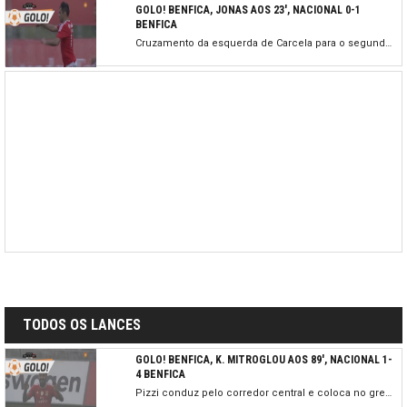
GOLO! BENFICA, JONAS AOS 23', NACIONAL 0-1
BENFICA
Cruzamento da esquerda de Carcela para o segundo poste onde aparece Jonas, livre de marcação, a cabecear para o golo. Rui Silva não teve hipótese.
TODOS OS LANCES
GOLO! BENFICA, K. MITROGLOU AOS 89', NACIONAL 1-
4 BENFICA
Pizzi conduz pelo corredor central e coloca no grego que entra na área e atira cruzado, de pé direito, para o golo.