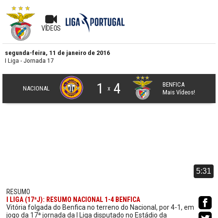
VÍDEOS
segunda-feira, 11 de janeiro de 2016
I Liga
- Jornada 17
1
4
BENFICA
NACIONAL
x
Mais Vídeos!
5:31
RESUMO
I LIGA (17ªJ): RESUMO NACIONAL 1-4 BENFICA
Vitória folgada do Benfica no terreno do Nacional, por 4-1, em
jogo da 17ª jornada da I Liga disputado no Estádio da